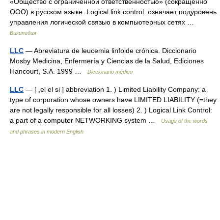
«Общество с ограниченной ответственностью» (сокращённо
ООО) в русском языке. Logical link control означает подуровень
управления логической связью в компьютерных сетях …
Википедия
LLC
— Abreviatura de leucemia linfoide crónica. Diccionario
Mosby Medicina, Enfermería y Ciencias de la Salud, Ediciones
Hancourt, S.A. 1999 …
Diccionario médico
LLC
— [ ,el el si ] abbreviation 1. ) Limited Liability Company: a
type of corporation whose owners have LIMITED LIABILITY (=they
are not legally responsible for all losses) 2. ) Logical Link Control:
a part of a computer NETWORKING system …
Usage of the words
and phrases in modern English