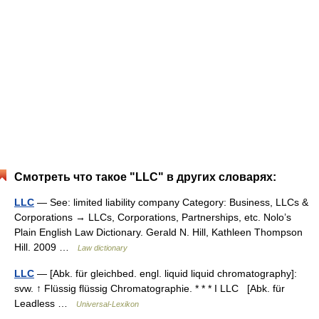
Смотреть что такое "LLC" в других словарях:
LLC
— See: limited liability company Category: Business, LLCs &
Corporations → LLCs, Corporations, Partnerships, etc. Nolo’s
Plain English Law Dictionary. Gerald N. Hill, Kathleen Thompson
Hill. 2009 …
Law dictionary
LLC
— [Abk. für gleichbed. engl. liquid liquid chromatography]:
svw. ↑ Flüssig flüssig Chromatographie. * * * I LLC [Abk. für
Leadless …
Universal-Lexikon